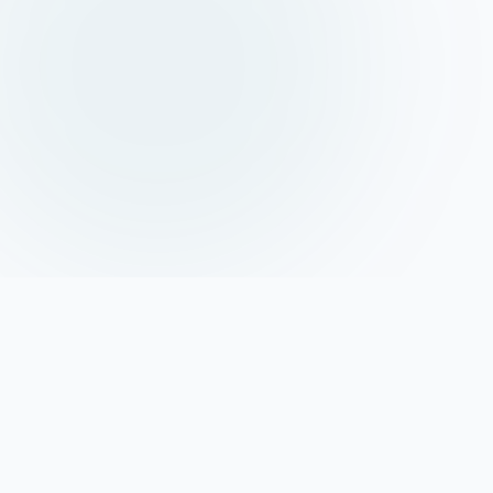
مؤسسة علمية ثقافية تهتم بنشر تراث الشهيد السيد محمد باقر الحكيم
وإحياء فكره ومنهجه العلمي والديني.