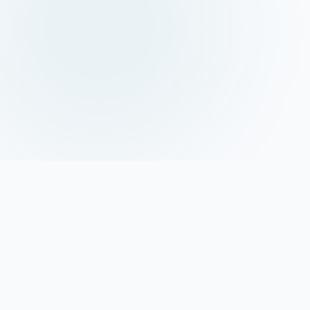
مؤسسة علمية ثقافية تهتم بنشر تراث الشهيد السيد محمد باقر الحكيم
وإحياء فكره ومنهجه العلمي والديني.